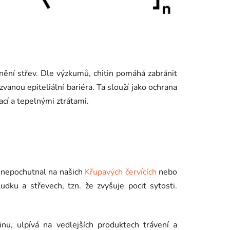
nění střev. Dle výzkumů, chitin pomáhá zabránit
zvanou epiteliální bariéra. Ta slouží jako ochrana
cí a tepelnými ztrátami.
ho nepochutnal na našich
Křupavých červících
nebo
udku a střevech, tzn. že zvyšuje pocit sytosti.
inu, ulpívá na vedlejších produktech trávení a