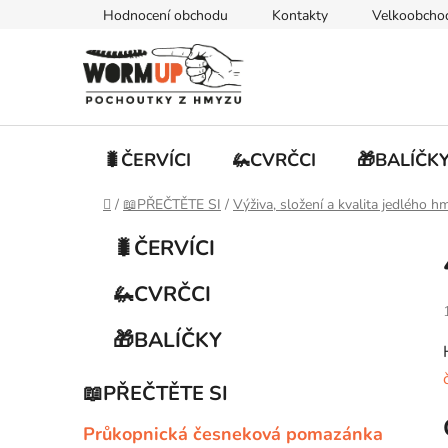
Přejít
Hodnocení obchodu
Kontakty
Velkoobcho
na
obsah
🐛ČERVÍCI
🦗CVRČCI
🎁BALÍČK
Domů
/
📖PŘEČTĚTE SI
/
Výživa, složení a kvalita jedlého h
P
K
Přeskočit
🐛ČERVÍCI
a
kategorie
o
t
s
🦗CVRČCI
e
t
g
r
🎁BALÍČKY
o
a
r
i
n
📖PŘEČTĚTE SI
e
n
Průkopnická česneková pomazánka
í