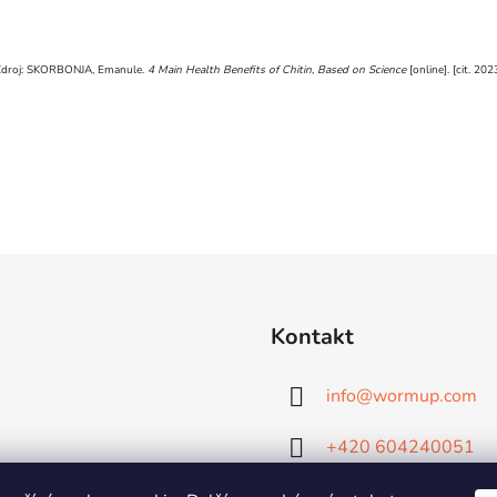
Zdroj: SKORBONJA, Emanule.
4 Main Health Benefits of Chitin, Based on Science
[online]. [cit. 2
Kontakt
info
@
wormup.com
+420 604240051