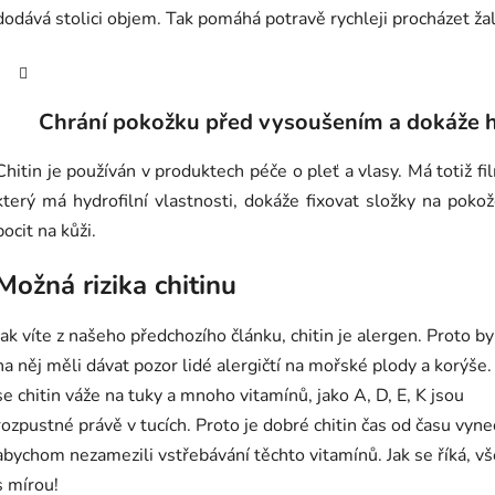
dodává stolici objem. Tak pomáhá potravě rychleji procházet ža
Chrání pokožku před vysoušením a dokáže 
Chitin je používán v produktech péče o pleť a vlasy. Má totiž 
který má hydrofilní vlastnosti, dokáže fixovat složky na poko
pocit na kůži.
Možná rizika chitinu
Jak víte z našeho předchozího článku, chitin je alergen. Proto by
na něj měli dávat pozor lidé alergičtí na mořské plody a korýše.
se chitin váže na tuky a mnoho vitamínů, jako A, D, E, K jsou
rozpustné právě v tucích. Proto je dobré chitin čas od času vyne
abychom nezamezili vstřebávání těchto vitamínů. Jak se říká, v
s mírou!