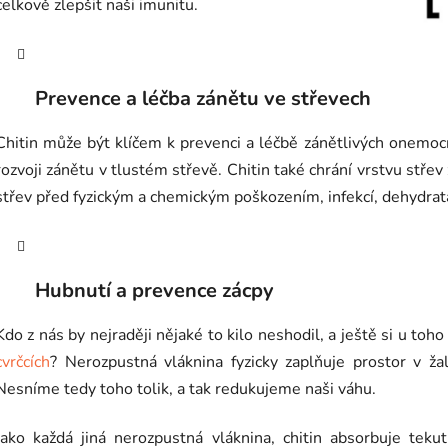
celkově zlepšit naši imunitu.
Prevence a léčba zánětu ve střevech
Chitin může být klíčem k prevenci a léčbě zánětlivých onemoc
rozvoji zánětu v tlustém střevě. Chitin také chrání vrstvu střev 
střev před fyzickým a chemickým poškozením, infekcí, dehydrata
Hubnutí a prevence zácpy
Kdo z nás by nejraději nějaké to kilo neshodil, a ještě si u to
cvrčcích
? Nerozpustná vláknina fyzicky zaplňuje prostor v žal
Nesníme tedy toho tolik, a tak redukujeme naši váhu.
Jako každá jiná nerozpustná vláknina, chitin absorbuje tekut