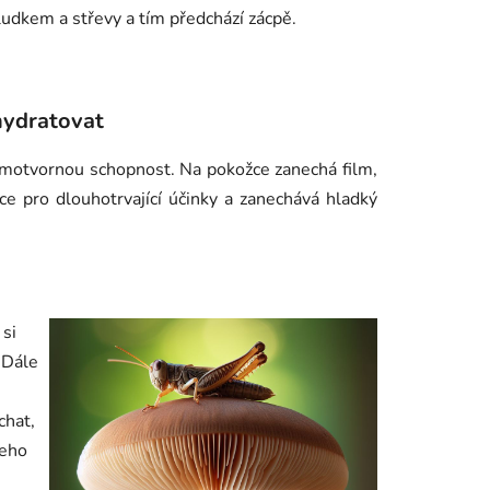
ludkem a střevy a tím předchází zácpě.
hydratovat
filmotvornou schopnost. Na pokožce zanechá film,
žce pro dlouhotrvající účinky a zanechává hladký
 si
 Dále
chat,
šeho