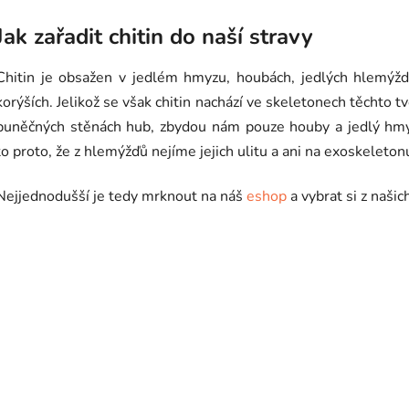
Jak zařadit chitin do naší stravy
Chitin je obsažen v jedlém hmyzu, houbách, jedlých hlemýžd
korýších. Jelikož se však chitin nachází ve skeletonech těchto t
buněčných stěnách hub, zbydou nám pouze houby a jedlý hmy
to proto, že z hlemýžďů nejíme jejich ulitu a ani na exoskelet
Nejjednodušší je tedy mrknout na náš
eshop
a vybrat si z našic