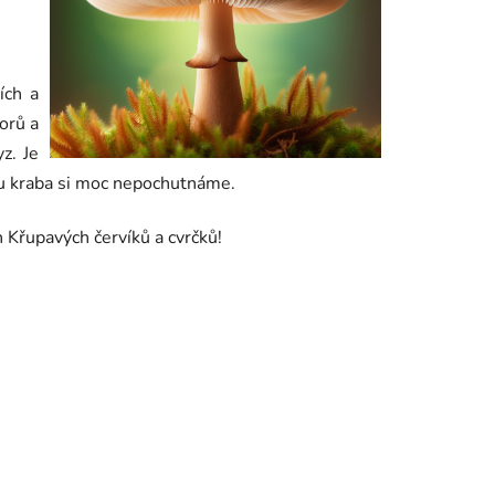
ích a
vorů a
z. Je
onu kraba si moc nepochutnáme.
h Křupavých červíků a cvrčků!