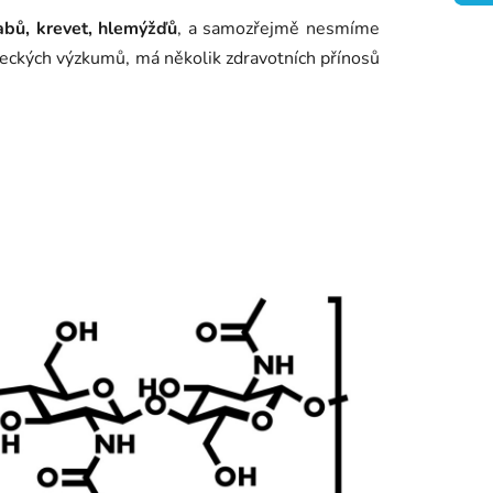
abů, krevet, hlemýžďů
, a samozřejmě nesmíme
ědeckých výzkumů, má několik zdravotních přínosů