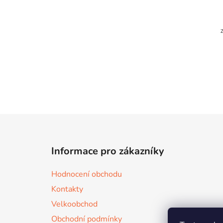
Z
á
Informace pro zákazníky
p
a
Hodnocení obchodu
t
Kontakty
í
Velkoobchod
Obchodní podmínky