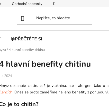
d
Obchodní podmínky
Doprava a platba
Y
📖PŘEČTĚTE SI
myzu
/
4 hlavní benefity chitinu
4 hlavní benefity chitinu
1.4.2024
Hmyz obsahuje chitin, což je vláknina, ale i alergen. Jako o
článcích
. Dnes se proto zaměříme na jeho benefity z pohledu vl
Co je to chitin?