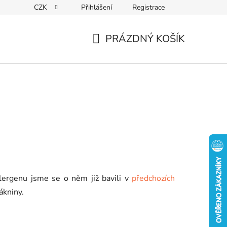
CZK
Přihlášení
Registrace
PRÁZDNÝ KOŠÍK
NÁKUPNÍ
KOŠÍK
 alergenu jsme se o něm již bavili v
předchozích
ákniny.