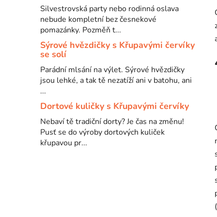
p
Silvestrovská party nebo rodinná oslava
nebude kompletní bez česnekové
a
pomazánky. Pozměň t...
n
Sýrové hvězdičky s Křupavými červíky
e
se solí
l
Parádní mlsání na výlet. Sýrové hvězdičky
jsou lehké, a tak tě nezatíží ani v batohu, ani
...
Dortové kuličky s Křupavými červíky
Nebaví tě tradiční dorty? Je čas na změnu!
Pusť se do výroby dortových kuliček
křupavou pr...