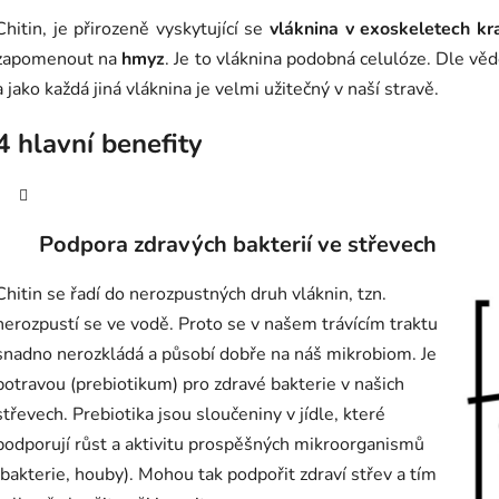
Chitin, je přirozeně vyskytující se
vláknina v exoskeletech kr
zapomenout na
hmyz
. Je to vláknina podobná celulóze. Dle v
a jako každá jiná vláknina je velmi užitečný v naší stravě.
4 hlavní benefity
Podpora zdravých bakterií ve střevech
Chitin se řadí do nerozpustných druh vláknin, tzn.
nerozpustí se ve vodě. Proto se v našem trávícím traktu
snadno nerozkládá a působí dobře na náš mikrobiom. Je
potravou (prebiotikum) pro zdravé bakterie v našich
střevech. Prebiotika jsou sloučeniny v jídle, které
podporují růst a aktivitu prospěšných mikroorganismů
(bakterie, houby). Mohou tak podpořit zdraví střev a tím