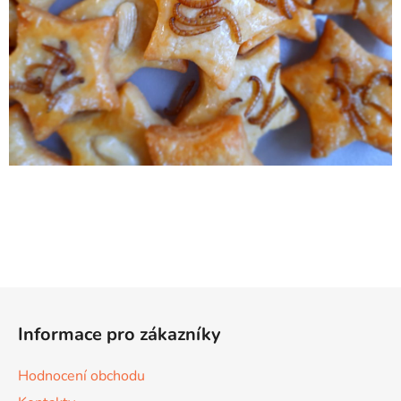
Z
á
Informace pro zákazníky
p
a
Hodnocení obchodu
t