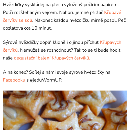
Hvězdičky vyskládej na plech vyložený pečícím papírem.
Potři rozšlehaným vejcem. Nahoru jemně přitlač
Křupavé
červíky se solí
. Nakonec každou hvězdičku mírně posol. Peč
dozlatova cca 10 minut.
Sýrové hvězdičky doplň klidně i o jinou příchuť
Křupavých
červíků
.
Nemůžeš se rozhodnout? Tak to se ti bude hodit
naše
degustační balení Křupavých červíků.
A na konec? Sdílej s námi svoje sýrové hvězdičky na
Facebooku
s #jeduWormUP.