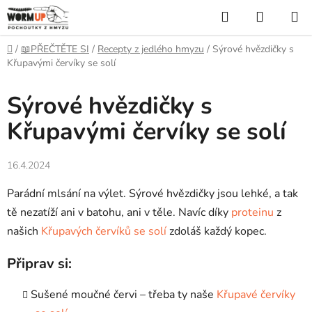
Přejít
Hledat
NÁKUP
na
KOŠÍK
obsah
Domů
/
📖PŘEČTĚTE SI
/
Recepty z jedlého hmyzu
/
Sýrové hvězdičky s
Křupavými červíky se solí
Sýrové hvězdičky s
Křupavými červíky se solí
16.4.2024
Parádní mlsání na výlet. Sýrové hvězdičky jsou lehké, a tak
tě nezatíží ani v batohu, ani v těle. Navíc díky
proteinu
z
našich
Křupavých červíků se solí
zdoláš každý kopec.
Připrav si:
Sušené moučné červi – třeba ty naše
Křupavé červíky