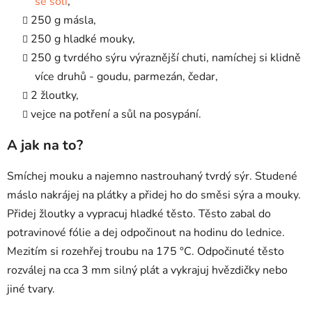
se solí
,
250 g másla,
250 g hladké mouky,
250 g tvrdého sýru výraznější chuti, namíchej si klidně
více druhů - goudu, parmezán, čedar,
2 žloutky,
vejce na potření a sůl na posypání.
A jak na to?
Smíchej mouku a najemno nastrouhaný tvrdý sýr. Studené
máslo nakrájej na plátky a přidej ho do směsi sýra a mouky.
Přidej žloutky a vypracuj hladké těsto. Těsto zabal do
potravinové fólie a dej odpočinout na hodinu do lednice.
Mezitím si rozehřej troubu na 175 °C. Odpočinuté těsto
rozválej na cca 3 mm silný plát a vykrajuj hvězdičky nebo
jiné tvary.