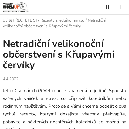
Přejít
Hledat
NÁKUP
na
KOŠÍK
obsah
Domů
/
📖PŘEČTĚTE SI
/
Recepty z jedlého hmyzu
/
Netradiční
velikonoční občerstvení s Křupavými červíky
Netradiční velikonoční
občerstvení s Křupavými
červíky
4.4.2022
Jelikož se nám blíží Velikonoce, znamená to jediné. Spoustu
vařených vajíček a stres, co připravit koledníkům nebo
rodinným návštěvám. Proto se s Vámi chceme podělit o dva
rychlé recepty, kterými dozajista všechny překvapíte,
pobavíte a některých nechtěných koledníků se možná na