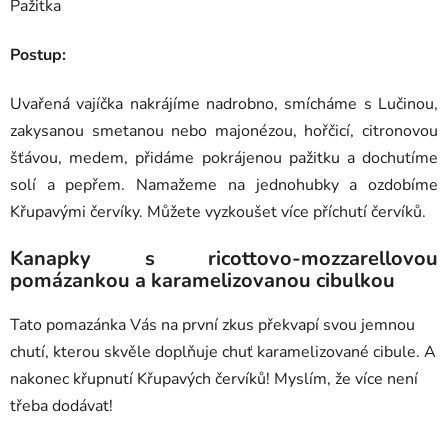
Pažitka
Postup:
Uvařená vajíčka nakrájíme nadrobno, smícháme s Lučinou,
zakysanou smetanou nebo majonézou, hořčicí, citronovou
šťávou, medem, přidáme pokrájenou pažitku a dochutíme
solí a pepřem. Namažeme na jednohubky a ozdobíme
Křupavými červíky. Můžete vyzkoušet více příchutí červíků.
Kanapky s ricottovo-mozzarellovou
pomázankou a karamelizovanou cibulkou
Tato pomazánka Vás na první zkus překvapí svou jemnou
chutí, kterou skvěle doplňuje chuť karamelizované cibule. A
nakonec křupnutí Křupavých červíků! Myslím, že více není
třeba dodávat!