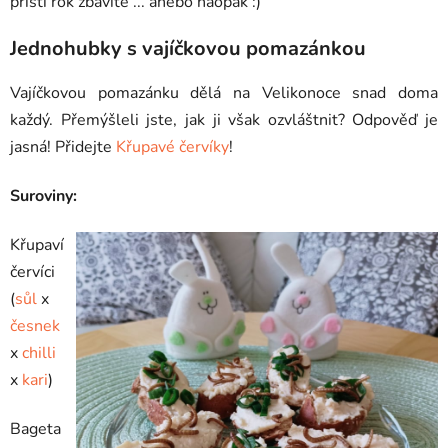
příští rok zbavíte ... anebo naopak :)
Jednohubky s vajíčkovou pomazánkou
Vajíčkovou pomazánku dělá na Velikonoce snad doma
každý. Přemýšleli jste, jak ji však ozvláštnit? Odpověď je
jasná! Přidejte
Křupavé červíky
!
Suroviny:
Křupaví
červíci
(
sůl
x
česnek
x
chilli
x
kari
)
Bageta