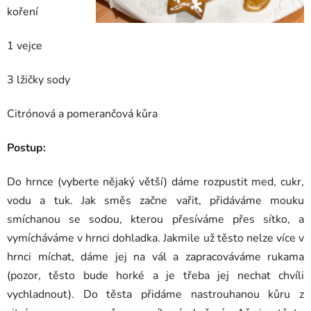
koření
1 vejce
3 lžičky sody
Citrónová a pomerančová kůra
Postup:
Do hrnce (vyberte nějaký větší) dáme rozpustit med, cukr,
vodu a tuk. Jak směs začne vařit, přidáváme mouku
smíchanou se sodou, kterou přesíváme přes sítko, a
vymícháváme v hrnci dohladka. Jakmile už těsto nelze více v
hrnci míchat, dáme jej na vál a zapracováváme rukama
(pozor, těsto bude horké a je třeba jej nechat chvíli
vychladnout). Do těsta přidáme nastrouhanou kůru z