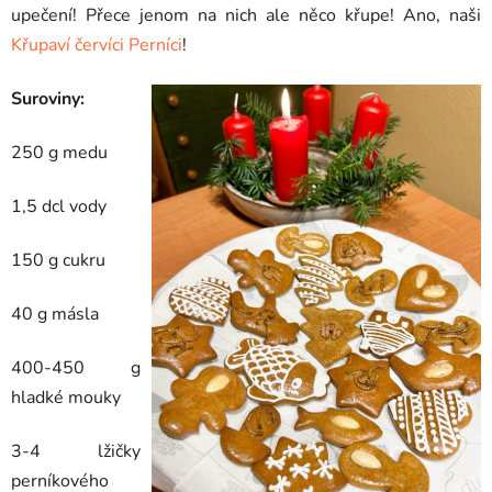
upečení! Přece jenom na nich ale něco křupe! Ano, naši
Křupaví červíci Perníci
!
Suroviny:
250 g medu
1,5 dcl vody
150 g cukru
40 g másla
400-450 g
hladké mouky
3-4 lžičky
perníkového