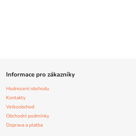
Z
á
Informace pro zákazníky
p
a
Hodnocení obchodu
t
Kontakty
í
Velkoobchod
Obchodní podmínky
Doprava a platba