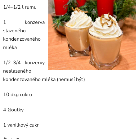
1/4-1/2 l rumu
1 konzerva
slazeného
kondenzovaného
mléka
1/2-3/4 konzervy
neslazeného
kondenzovaného mléka (nemusí být)
10 dkg cukru
4 žloutky
1 vanilkový cukr