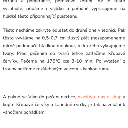
citrónu a pomeranče, perníkové koření. Až je těsto
vychladlé, přidáme i vajíčko a pořádně vypracujeme na
hladké těsto připomínající plastelínu.
Těsto necháme zakryté odležet do druhé dne v lednici. Pak
těsto vyválíme na 0,5-0,7 cm tlustý plát (nezapomeneme
mírně podmoučit hladkou moukou), ze kterého vykrajujeme
tvary. Před pečením do tvarů lehce zatlačíme Křupavé
červíky. Pečeme na 175°C cca 8-10 min. Po vytažení z
trouby potřeme rozšlehaným vejcem s kapkou rumu.
A pokud se Vám do pečení nechce,
navštivte náš e-shop
a
kupte Křupavé červíky a Lahodné cvrčky je tak na zobání k
vánočním pohádkám!