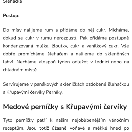
Šlehačka
Postup:
Do mísy nalijeme rum a přidáme do něj cukr. Mícháme,
dokud se cukr v rumu nerozpustí. Pak přidáme postupně
kondenzovaná mléka, žloutky, cukr a vanilkový cukr. Vše
dobře promícháme šlehačem a nalijeme do skleněných
lahví. Necháme alespoň týden odležet v lednici nebo na
chladném místě.
Servírujeme v panákových skleničkách ozdobené šlehačkou
a Křupavými červíky Perníky.
Medové perníčky s Křupavými červíky
Tyto perníčky patří k našim nejoblíbenějším vánočním
receptům. Jsou totiž úžasně voňavé a měkké hned po