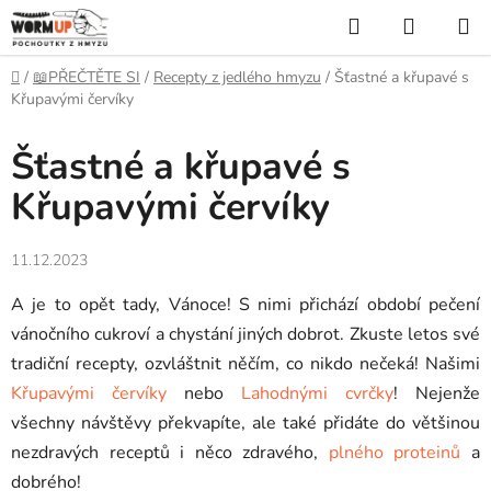
Přejít
Hledat
NÁKUP
na
KOŠÍK
obsah
Domů
/
📖PŘEČTĚTE SI
/
Recepty z jedlého hmyzu
/
Šťastné a křupavé s
Křupavými červíky
Šťastné a křupavé s
Křupavými červíky
11.12.2023
A je to opět tady, Vánoce! S nimi přichází období pečení
vánočního cukroví a chystání jiných dobrot. Zkuste letos své
tradiční recepty, ozvláštnit něčím, co nikdo nečeká! Našimi
Křupavými červíky
nebo
Lahodnými cvrčky
! Nejenže
všechny návštěvy překvapíte, ale také přidáte do většinou
nezdravých receptů i něco zdravého,
plného proteinů
a
dobrého!