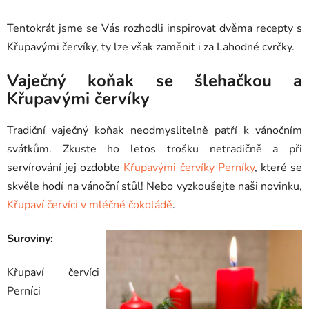
Tentokrát jsme se Vás rozhodli inspirovat dvěma recepty s
Křupavými červíky, ty lze však zaměnit i za Lahodné cvrčky.
Vaječný koňak se šlehačkou a
Křupavými červíky
Tradiční vaječný koňak neodmyslitelně patří k vánočním
svátkům. Zkuste ho letos trošku netradičně a při
servírování jej ozdobte
Křupavými červíky Perníky
, které se
skvěle hodí na vánoční stůl! Nebo vyzkoušejte naši novinku,
Křupaví červíci v mléčné čokoládě
.
Suroviny:
Křupaví červíci
Perníci