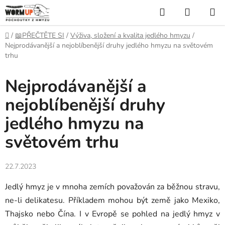
Přejít
Hledat
NÁKUP
na
KOŠÍK
obsah
Domů
/
📖PŘEČTĚTE SI
/
Výživa, složení a kvalita jedlého hmyzu
/
Nejprodávanější a nejoblíbenější druhy jedlého hmyzu na světovém
trhu
Nejprodávanější a
nejoblíbenější druhy
jedlého hmyzu na
světovém trhu
22.7.2023
Jedlý hmyz je v mnoha zemích považován za běžnou stravu,
ne-li delikatesu. Příkladem mohou být země jako Mexiko,
Thajsko nebo Čína. I v Evropě se pohled na jedlý hmyz v