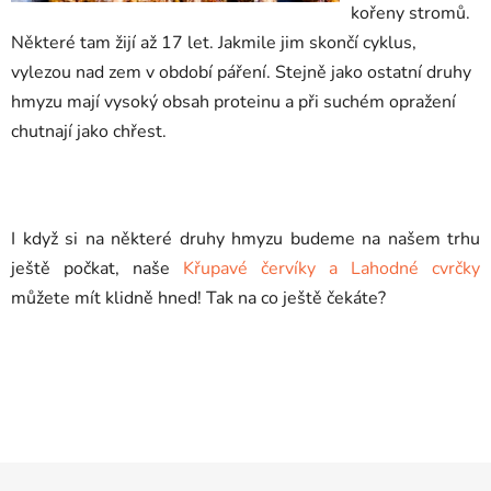
kořeny stromů.
Některé tam žijí až 17 let. Jakmile jim skončí cyklus,
vylezou nad zem v období páření. Stejně jako ostatní druhy
hmyzu mají vysoký obsah proteinu a při suchém opražení
chutnají jako chřest.
I když si na některé druhy hmyzu budeme na našem trhu
ještě počkat, naše
Křupavé červíky a Lahodné cvrčky
můžete mít klidně hned! Tak na co ještě čekáte?
Z