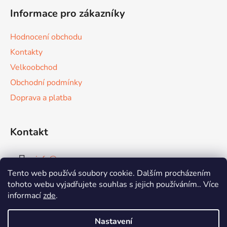
á
Informace pro zákazníky
p
a
Hodnocení obchodu
t
Kontakty
í
Velkoobchod
Obchodní podmínky
Doprava a platba
Kontakt
info
@
wormup.com
Tento web používá soubory cookie. Dalším procházením
+420 604240051
tohoto webu vyjadřujete souhlas s jejich používáním.. Více
informací
zde
.
Nastavení