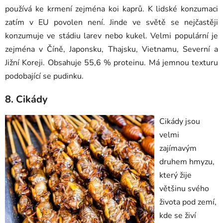
používá ke krmení zejména koi kaprů. K lidské konzumaci
zatím v EU povolen není. Jinde ve světě se nejčastěji
konzumuje ve stádiu larev nebo kukel. Velmi populární je
zejména v Číně, Japonsku, Thajsku, Vietnamu, Severní a
Jižní Koreji. Obsahuje 55,6 % proteinu. Má jemnou texturu
podobající se pudinku.
8. Cikády
Cikády jsou
velmi
zajímavým
druhem hmyzu,
který žije
většinu svého
života pod zemí,
kde se živí