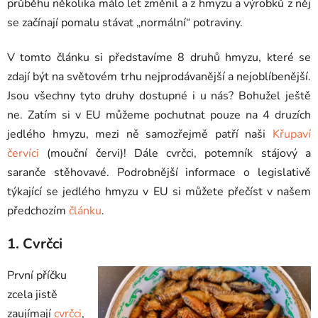
průběhu několika málo let změnil a z hmyzu a výrobků z něj
se začínají pomalu stávat „normální“ potraviny.
V tomto článku si představíme 8 druhů hmyzu, které se
zdají být na světovém trhu nejprodávanější a nejoblíbenější.
Jsou všechny tyto druhy dostupné i u nás? Bohužel ještě
ne. Zatím si v EU můžeme pochutnat pouze na 4 druzích
jedlého hmyzu, mezi ně samozřejmě patří naši
Křupaví
červíci
(mouční červi)! Dále cvrčci, potemník stájový a
saranče stěhovavé. Podrobnější informace o legislativě
týkající se jedlého hmyzu v EU si můžete přečíst v našem
předchozím
článku
.
1. Cvrčci
První příčku
zcela jistě
zaujímají
cvrčci
,