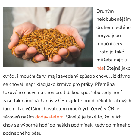
Druhým
nejoblíbenějším
druhem jedlého
hmyzu jsou
mouční červi.
Proto je také
můžete najít u
nás
! Stejně jako
cvrčci, i mouční červi mají zavedený způsob chovu. Již dávno
se chovali například jako krmivo pro ptáky. Přeměna
takového chovu na chov pro lidskou spotřebu tedy není
zase tak náročná. U nás v ČR najdete hned několik takových
farem. Největším chovatelem moučných červů v ČR je
zároveň naším
dodavatelem
. Skvělé je také to, že jejich
chov se výborně hodí do našich podmínek, tedy do mírného
podnebného pásu.