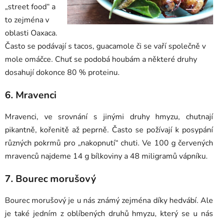
„street food“ a
to zejména v
oblasti Oaxaca.
Často se podávají s tacos, guacamole či se vaří společně v
mole omáčce. Chuť se podobá houbám a některé druhy
dosahují dokonce 80 % proteinu.
6. Mravenci
Mravenci, ve srovnání s jinými druhy hmyzu, chutnají
pikantně, kořenitě až peprně. Často se požívají k posypání
různých pokrmů pro „nakopnutí“ chuti. Ve 100 g červených
mravenců najdeme 14 g bílkoviny a 48 miligramů vápníku.
7. Bourec morušový
Bourec morušový je u nás známý zejména díky hedvábí. Ale
je také jedním z oblíbených druhů hmyzu, který se u nás