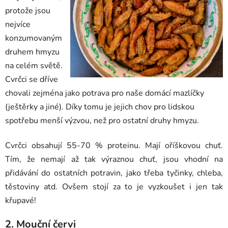
protože jsou
nejvíce
konzumovaným
druhem hmyzu
na celém světě.
Cvrčci se dříve
chovali zejména jako potrava pro naše domácí mazlíčky
(ještěrky a jiné). Díky tomu je jejich chov pro lidskou
spotřebu menší výzvou, než pro ostatní druhy hmyzu.
Cvrčci obsahují 55-70 % proteinu. Mají oříškovou chuť.
Tím, že nemají až tak výraznou chuť, jsou vhodní na
přidávání do ostatních potravin, jako třeba tyčinky, chleba,
těstoviny atd. Ovšem stojí za to je vyzkoušet i jen tak
křupavé!
2. Mouční červi