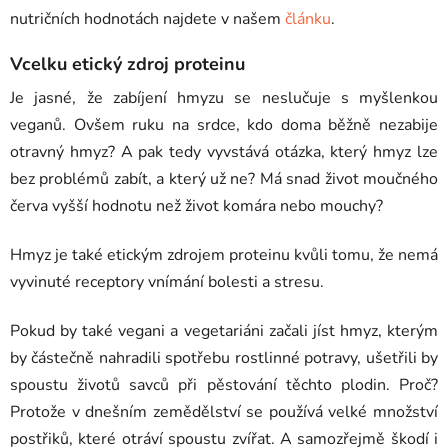
nutričních hodnotách najdete v našem
článku
.
Vcelku etický zdroj proteinu
Je jasné, že zabíjení hmyzu se neslučuje s myšlenkou
veganů. Ovšem ruku na srdce, kdo doma běžně nezabije
otravný hmyz? A pak tedy vyvstává otázka, který hmyz lze
bez problémů zabít, a který už ne? Má snad život moučného
červa vyšší hodnotu než život komára nebo mouchy?
Hmyz je také etickým zdrojem proteinu kvůli tomu, že nemá
vyvinuté receptory vnímání bolesti a stresu.
Pokud by také vegani a vegetariáni začali jíst hmyz, kterým
by částečně nahradili spotřebu rostlinné potravy, ušetřili by
spoustu životů savců při pěstování těchto plodin. Proč?
Protože v dnešním zemědělství se používá velké množství
postřiků, které otráví spoustu zvířat. A samozřejmě škodí i