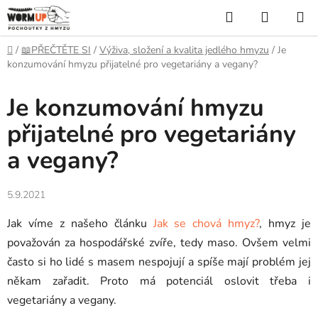
Přejít
Hledat
NÁKUP
na
KOŠÍK
obsah
Domů
/
📖PŘEČTĚTE SI
/
Výživa, složení a kvalita jedlého hmyzu
/
Je
konzumování hmyzu přijatelné pro vegetariány a vegany?
Je konzumování hmyzu
přijatelné pro vegetariány
a vegany?
5.9.2021
Jak víme z našeho článku
Jak se chová hmyz?
, hmyz je
považován za hospodářské zvíře, tedy maso. Ovšem velmi
často si ho lidé s masem nespojují a spíše mají problém jej
někam zařadit. Proto má potenciál oslovit třeba i
vegetariány a vegany.