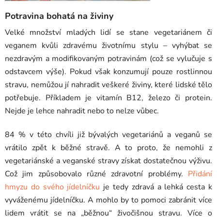
Potravina bohatá na živiny
Velké množství mladých lidí se stane vegetariánem či
veganem kvůli zdravému životnímu stylu – vyhýbat se
nezdravým a modifikovaným potravinám (což se vylučuje s
odstavcem výše). Pokud však konzumují pouze rostlinnou
stravu, nemůžou jí nahradit veškeré živiny, které lidské tělo
potřebuje. Příkladem je vitamín B12, železo či protein.
Nejde je lehce nahradit nebo to nelze vůbec.
84 % v této chvíli již bývalých vegetariánů a veganů se
vrátilo zpět k běžné stravě. A to proto, že nemohli z
vegetariánské a veganské stravy získat dostatečnou výživu.
Což jim způsobovalo různé zdravotní problémy.
Přidání
hmyzu do svého jídelníčku
je tedy zdravá a lehká cesta k
vyváženému jídelníčku. A mohlo by to pomoci zabránit více
lidem vrátit se na „běžnou“ živočišnou stravu. Více o