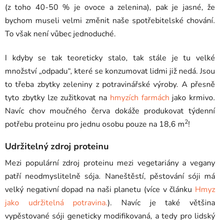
(z toho 40-50 % je ovoce a zelenina), pak je jasné, že
bychom museli velmi změnit naše spotřebitelské chování.
To však není vůbec jednoduché.
I kdyby se tak teoreticky stalo, tak stále je tu velké
množství „odpadu“, které se konzumovat lidmi již nedá. Jsou
to třeba zbytky zeleniny z potravinářské výroby. A přesně
tyto zbytky lze zužitkovat na
hmyzích farmách
jako krmivo.
Navíc chov moučného červa dokáže produkovat týdenní
2
potřebu proteinu pro jednu osobu pouze na 18,6 m
!
Udržitelný zdroj proteinu
Mezi populární zdroj proteinu mezi vegetariány a vegany
patří neodmyslitelně sója. Naneštěstí, pěstování sóji má
velký negativní dopad na naši planetu (více v článku
Hmyz
jako udržitelná potravina.
). Navíc je také většina
vypěstované sóji geneticky modifikovaná, a tedy pro lidský