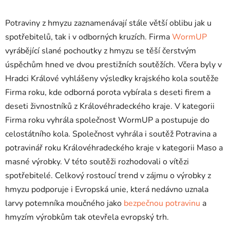
Potraviny z hmyzu zaznamenávají stále větší oblibu jak u
spotřebitelů, tak i v odborných kruzích. Firma
WormUP
vyrábějící slané pochoutky z hmyzu se těší čerstvým
úspěchům hned ve dvou prestižních soutěžích. Včera byly v
Hradci Králové vyhlášeny výsledky krajského kola soutěže
Firma roku, kde odborná porota vybírala s deseti firem a
deseti živnostníků z Královéhradeckého kraje. V kategorii
Firma roku vyhrála společnost WormUP a postupuje do
celostátního kola. Společnost vyhrála i soutěž Potravina a
potravinář roku Královéhradeckého kraje v kategorii Maso a
masné výrobky. V této soutěži rozhodovali o vítězi
spotřebitelé. Celkový rostoucí trend v zájmu o výrobky z
hmyzu podporuje i Evropská unie, která nedávno uznala
larvy potemníka moučného jako
bezpečnou potravinu
a
hmyzím výrobkům tak otevřela evropský trh.