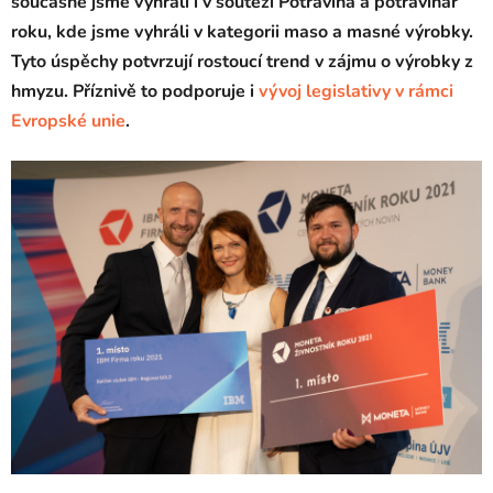
současně jsme vyhráli i v soutěži Potravina a potravinář
roku, kde jsme vyhráli v kategorii maso a masné výrobky.
Tyto úspěchy potvrzují rostoucí trend v zájmu o výrobky z
hmyzu. Příznivě to podporuje i
vývoj legislativy v rámci
Evropské unie
.