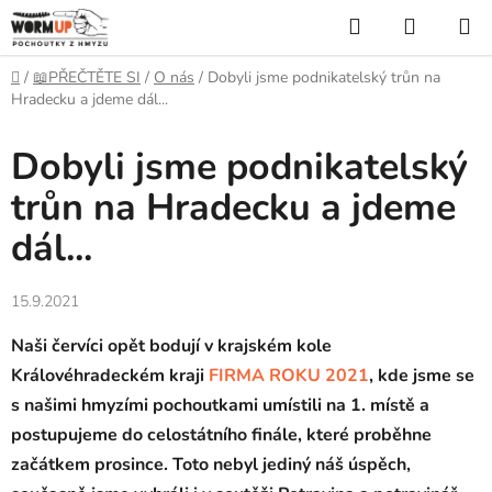
Přejít
Hledat
NÁKUP
na
KOŠÍK
obsah
Domů
/
📖PŘEČTĚTE SI
/
O nás
/
Dobyli jsme podnikatelský trůn na
Hradecku a jdeme dál...
Dobyli jsme podnikatelský
trůn na Hradecku a jdeme
dál...
15.9.2021
Naši červíci opět bodují v krajském kole
Královéhradeckém kraji
FIRMA ROKU 2021
, kde jsme se
s našimi hmyzími pochoutkami umístili na 1. místě a
postupujeme do celostátního finále, které proběhne
začátkem prosince. Toto nebyl jediný náš úspěch,