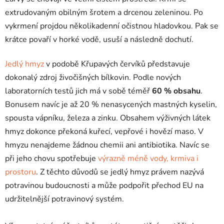
extrudovaným obilným šrotem a drcenou zeleninou. Po
vykrmení projdou několikadenní očistnou hladovkou. Pak se
krátce povaří v horké vodě, usuší a následně dochutí.
Jedlý hmyz
v podobě Křupavých červíků představuje
dokonalý zdroj živočišných bílkovin. Podle nových
laboratorních testů jich má v sobě téměř
60 % obsahu
.
Bonusem navíc je až 20 % nenasycených mastných kyselin,
spousta vápníku, železa a zinku. Obsahem výživných látek
hmyz dokonce překoná kuřecí, vepřové i hovězí maso. V
hmyzu nenajdeme žádnou chemii ani antibiotika. Navíc se
při jeho chovu spotřebuje
výrazně méně vody, krmiva i
prostoru
. Z těchto důvodů se jedlý hmyz právem nazývá
potravinou budoucnosti a může podpořit přechod EU na
udržitelnější potravinový systém.