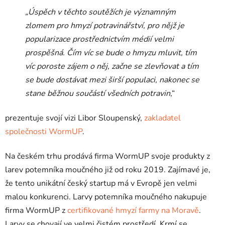
„Úspěch v těchto soutěžích je významným
zlomem pro hmyzí potravinářství, pro nějž je
popularizace prostřednictvím médií velmi
prospěšná. Čím víc se bude o hmyzu mluvit, tím
víc poroste zájem o něj, začne se zlevňovat a tím
se bude dostávat mezi širší populaci, nakonec se
stane běžnou součástí všedních potravin
,“
prezentuje svojí vizi Libor Sloupenský,
zakladatel
společnosti WormUP
.
Na českém trhu prodává firma WormUP svoje produkty z
larev potemníka moučného již od roku 2019. Zajímavé je,
že tento unikátní český startup má v Evropě jen velmi
malou konkurenci. Larvy potemníka moučného nakupuje
firma WormUP z
certifikované hmyzí farmy na Moravě
.
Larvy se chovají ve velmi čistém prostředí. Krmí se