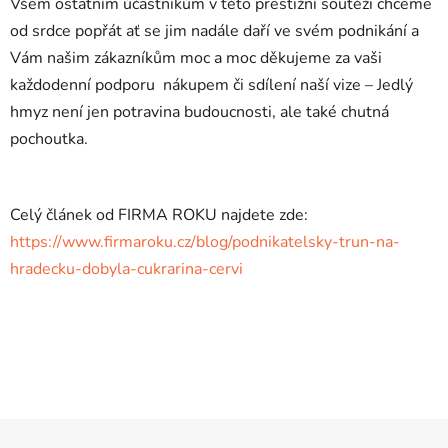
Všem ostatním účastníkům v této prestižní soutěži chceme
od srdce popřát ať se jim nadále daří ve svém podnikání a
Vám našim
zákazníkům
moc a moc děkujeme za vaši
každodenní podporu nákupem či sdílení naší vize –⁠ Jedlý
hmyz není jen potravina budoucnosti, ale také chutná
pochoutka.
Celý článek od FIRMA ROKU najdete zde:
https://www.firmaroku.cz/blog/podnikatelsky-trun-na-
hradecku-dobyla-cukrarina-cervi
Z