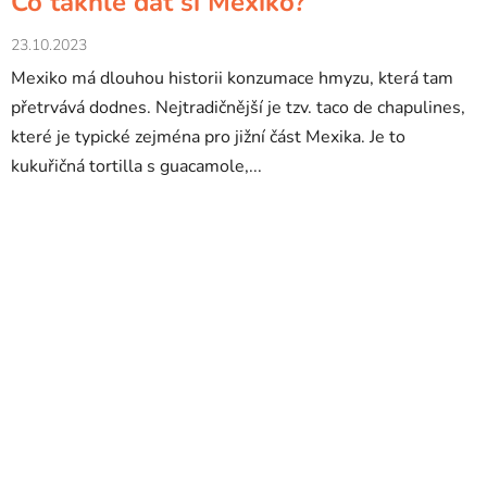
Co takhle dát si Mexiko?
23.10.2023
Mexiko má dlouhou historii konzumace hmyzu, která tam
přetrvává dodnes. Nejtradičnější je tzv. taco de chapulines,
které je typické zejména pro jižní část Mexika. Je to
kukuřičná tortilla s guacamole,...