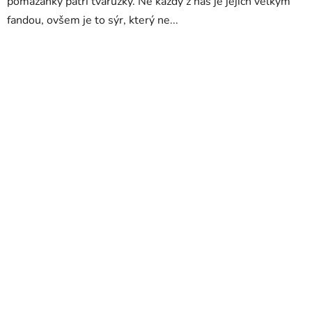
pomazánky patří tvarůžky. Ne každý z nás je jejich velkým
fandou, ovšem je to sýr, který ne...