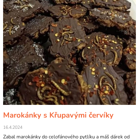
Marokánky s Křupavými červíky
16.4.2024
Zabal marokánky do celofánového pytlíku a máš dárek od