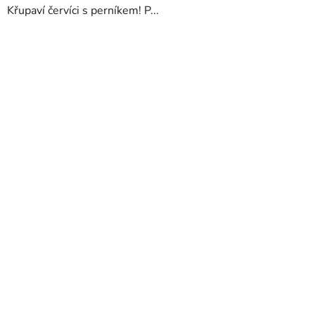
Křupaví červíci s perníkem! P...