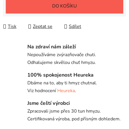
Měrná cena:
DO KOŠÍKU
Tisk
Zeptat se
Sdílet
Na zdraví nám záleží
Nepoužíváme zvýrazňovače chuti.
Odhalujeme skvělou chuť hmyzu.
100% spokojenost Heureka
Dbáme na to, aby ti hmyz chutnal.
Viz hodnocení
Heureka
.
Jsme čeští výrobci
Zpracovali jsme přes 30 tun hmyzu.
Certifikovaná výroba, pod přísným dohledem.